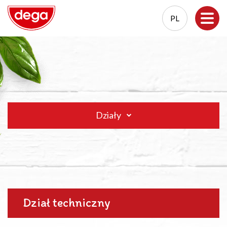
PL
EN
PL
Działy
Dział techniczny