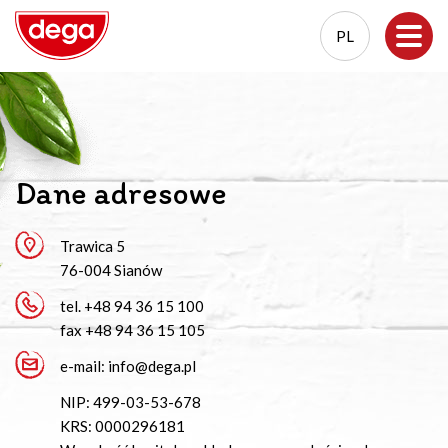
PL
EN
PL
Dane adresowe
Trawica 5
76-004 Sianów
tel.
+48 94 36 15 100
fax +48 94 36 15 105
e-mail:
info@dega.pl
NIP: 499-03-53-678
KRS: 0000296181